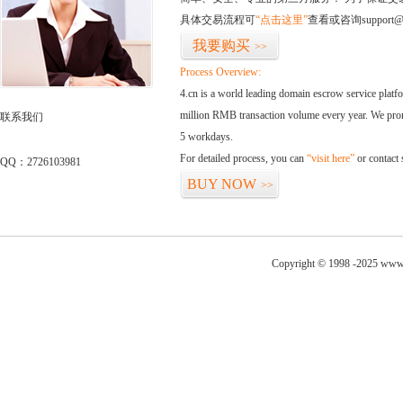
具体交易流程可
“点击这里”
查看或咨询support@
我要购买
>>
Process Overview:
4.cn is a world leading domain escrow service plat
million RMB transaction volume every year. We promi
联系我们
5 workdays.
For detailed process, you can
“visit here”
or contact
QQ：2726103981
BUY NOW
>>
Copyright © 1998 -2025 www.