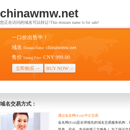
chinawmw.net
您正在访问的域名可以转让!This domain name is for sale!
一口价出售中！
域名
chinawmw.net
Domain Name:
售价
CNY 999.00
Listing Price:
立即购买
BUY NOW
>>
>>
域名交易方式：
通过金名网(4.cn) 中介交易
金名网(4.cn)是全球领先的域名交易服务机
简单、安全、专业的第三方服务！ 为了保证交